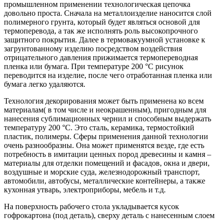
промышленном применении технологическая цепочка
довольно проста. Сначала на металлоизделие наносится слой
полимерного грунта, который будет являться основой для
термоперевода, а так же исполнять роль высокопрочного
защитного покрытия. Далее в термовакуумной установке к
загрунтованному изделию посредством воздействия
отрицательного давления прижимается термопереводная
пленка или бумага. При температуре 200 °С рисунок
переводится на изделие, после чего отработанная пленка или
бумага легко удаляются.
Технология декорирования может быть применена ко всем
материалам( в том числе и неокрашенным), пригодным для
нанесения сублимационных чернил и способным выдержать
температуру 200 °С. Это сталь, керамика, термостойкий
пластик, полимеры. Сферы применения данной технологии
очень разнообразны. Она может применятся везде, где есть
потребность в имитации ценных пород древесины и камня –
материалы для отделки помещений и фасадов, окна и двери,
воздушные и морские суда, железнодорожный транспорт,
автомобили, автобусы, металлические контейнеры, а также
кухонная утварь, электроприборы, мебель и т.д.
На поверхность рабочего стола укладывается кусок
гофрокартона (под деталь), сверху деталь с нанесенным слоем