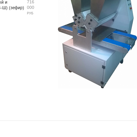
716
ый и
000
-Ш) (зефир)
РУБ