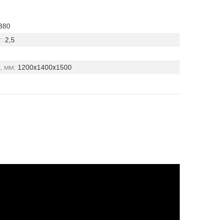
380
:
2,5
, мм:
1200х1400х1500