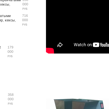
000
кексы,
РУБ
716
чатыми
000
р, кексы,
РУБ
179
2
000
РУБ
358
й
000
я
РУБ