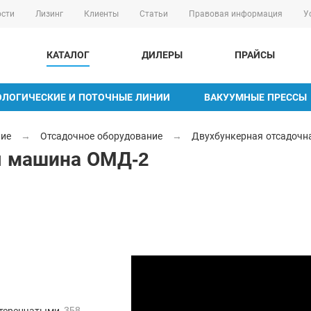
сти
Лизинг
Клиенты
Статьи
Правовая информация
У
КАТАЛОГ
ДИЛЕРЫ
ПРАЙСЫ
ОЛОГИЧЕСКИЕ И ПОТОЧНЫЕ ЛИНИИ
ВАКУУМНЫЕ ПРЕССЫ
ние
→
Отсадочное оборудование
→
Двухбункерная отсадоч
я машина ОМД-2
358
стеренчатыми