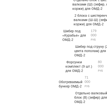
валками (Ш) (зефир, 
коржи) для ОМД-2
2 блока с шестерен
валками (Ш-Ш) (зефи
коржи) для ОМД-2
179
Шибер под
000
«Курабье» для
ОМД-2
РУБ
Шибер под струну (
цвета пополам) для
ОМД-2
80
Форсунки
000
комплект (9 шт.)
для ОМД-2
РУБ
71
000
Обогреваемый
бункер ОМД-2
РУБ
Отдельно валковы
блок (В) (зефир) дл
ОМД-2