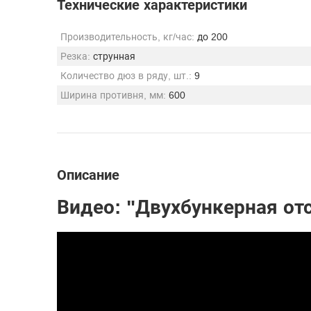
Технические характеристики
Производительность, кг/час:
до 200
Резка:
струнная
Количество дюз в ряду, шт.:
9
Ширина противня, мм:
600
Описание
Видео: "Двухбункерная от