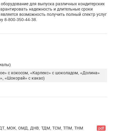
 оборудование для выпуска различных кондитерских
гарантировать надежность и длительные сроки
является возможность получить полный спектр услуг
у 8-800-350-44-38.
иалы)
ное» с кокосом, «Карлекс» с шоколадом, «Долина»
», «Шокорай» с какао)
ДТ, МОК, ОМД, ДНВ, ТДМ, ТСМ, ТПМ, ТНМ
pdf