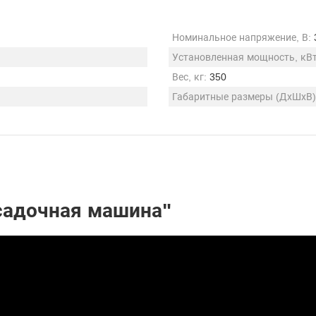
Номинальное напряжение, В:
Установленная мощность, кВт
Вес, кг:
350
Габаритные размеры (ДхШхВ)
садочная машина"