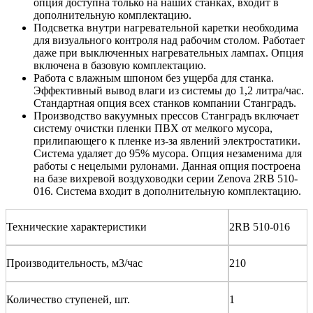
опция доступна только на наших станках, входит в
дополнительную комплектацию.
Подсветка внутри нагревательной каретки необходима
для визуального контроля над рабочим столом. Работает
даже при выключенных нагревательных лампах. Опция
включена в базовую комплектацию.
Работа с влажным шпоном без ущерба для станка.
Эффективный вывод влаги из системы до 1,2 литра/час.
Стандартная опция всех станков компании Станградъ.
Производство вакуумных прессов Станградъ включает
систему очистки пленки ПВХ от мелкого мусора,
прилипающего к пленке из-за явлений электростатики.
Система удаляет до 95% мусора. Опция незаменима для
работы с нецелыми рулонами. Данная опция построена
на базе вихревой воздуховодки серии Zenova 2RB 510-
016. Система входит в дополнительную комплектацию.
Технические характеристики
2RB 510-016
Производительность, м3/час
210
Количество ступеней, шт.
1