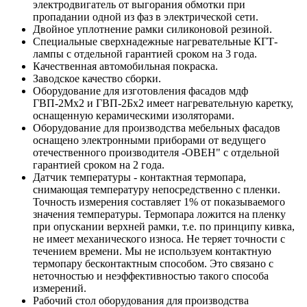
электродвигатель от выгорания обмотки при
пропадании одной из фаз в электрической сети.
Двойное уплотнение рамки силиконовой резиной.
Специальные сверхнадежные нагревательные КГТ-
лампы с отдельной гарантией сроком на 3 года.
Качественная автомобильная покраска.
Заводское качество сборки.
Оборудование для изготовления фасадов мдф
ГВП-2Мх2 и ГВП-2Бх2 имеет нагревательную каретку,
оснащенную керамическими изоляторами.
Оборудование для производства мебельных фасадов
оснащено электронными приборами от ведущего
отечественного производителя -ОВЕН" с отдельной
гарантией сроком на 2 года.
Датчик температуры - контактная термопара,
снимающая температуру непосредственно с пленки.
Точность измерения составляет 1% от показываемого
значения температуры. Термопара ложится на пленку
при опускании верхней рамки, т.е. по принципу кивка,
не имеет механического износа. Не теряет точности с
течением времени. Мы не используем контактную
термопару бесконтактным способом. Это связано с
неточностью и неэффективностью такого способа
измерений.
Рабочий стол оборудования для производства