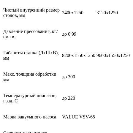
Чистый внутренний размер
2400х1250
3120х1250
столов, мм
Давление прессования, кг/
до 0,99
см.кв.
Габариты станка (ДxШxВ),
8200х1550х1250
9600х1550х1250
мм
Макс. толщина обработки,
до 300
мм
Температурный диапазон,
до 220
град. С
Марка вакуумного насоса
VALUE VSV-65
Скорость вакуумного